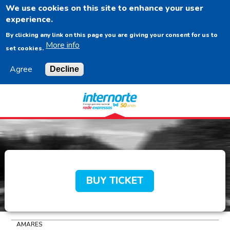
We use cookies on this site to enhance your user
EN
experience.
By clicking any link on this page you are giving your consent for us to
More info
set cookies.
Agree
Decline
Navigation
Content
Footer
BUY TICKET