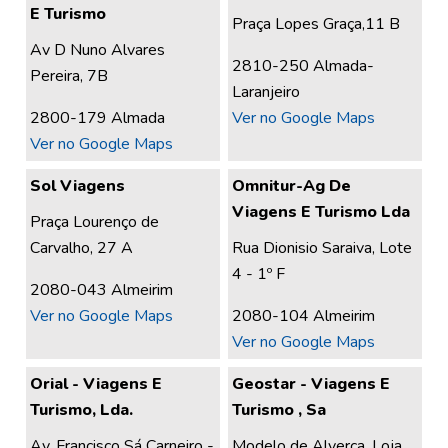
E Turismo
Praça Lopes Graça,11 B
Av D Nuno Alvares
2810-250 Almada-
Pereira, 7B
Laranjeiro
2800-179 Almada
Ver no Google Maps
Ver no Google Maps
Sol Viagens
Omnitur-Ag De
Viagens E Turismo Lda
Praça Lourenço de
Carvalho, 27 A
Rua Dionisio Saraiva, Lote
4 - 1º F
2080-043 Almeirim
Ver no Google Maps
2080-104 Almeirim
Ver no Google Maps
Orial - Viagens E
Geostar - Viagens E
Turismo, Lda.
Turismo , Sa
Av. Francisco Sá Carneiro -
Modelo de Alverca, Loja