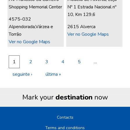
Shopping Memorial Center
Nº 1 Estrada Nacional nº
10, Km 129,6
4575-032
Alpendorada,Várzea e
2615 Alverca
Torrão
Ver no Google Maps
Ver no Google Maps
1
2
3
4
5
…
seguinte ›
última »
Mark your
destination
now
Contacts
Terms and conditions