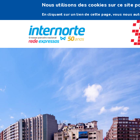
Nous utilisons des cookies sur ce site p
En cliquant sur un lien de cette page, vous nous aut
Navigation
Content
Footer