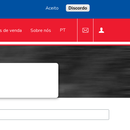
Aceito
Discordo
PT
s de venda
Sobre nós