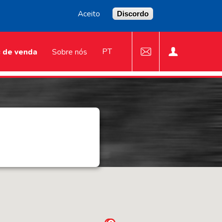
Aceito
Discordo
PT
 de venda
Sobre nós