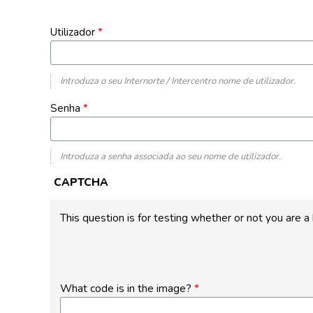
Utilizador
*
Introduza o seu Internorte / Intercentro nome de utilizador.
Senha
*
Introduza a senha associada ao seu nome de utilizador.
CAPTCHA
This question is for testing whether or not you are
What code is in the image?
*