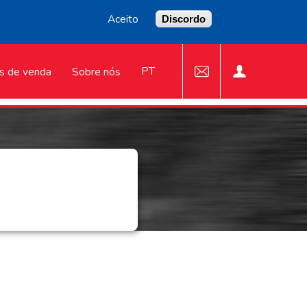
Aceito
Discordo
PT
s de venda
Sobre nós